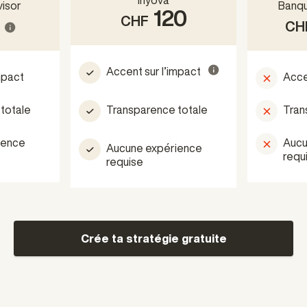
isor
Banqu
120
CHF
CH
Accent sur l’impact
mpact
Acce
totale
Transparence totale
Tran
ience
Aucu
Aucune expérience
requ
requise
Crée ta stratégie gratuite