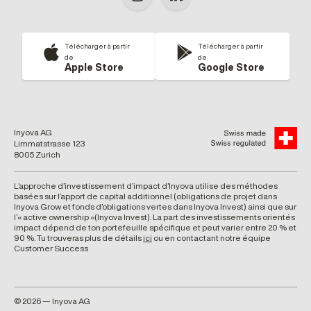
Télécharger à partir
Télécharger à partir
de
de
Apple Store
Google Store
Inyova AG
Limmatstrasse 123
8005 Zurich
L’approche d’investissement d’impact d’Inyova utilise des méthodes
basées sur l’apport de capital additionnel (obligations de projet dans
Inyova Grow et fonds d’obligations vertes dans Inyova Invest) ainsi que sur
l’« active ownership »(Inyova Invest). La part des investissements orientés
impact dépend de ton portefeuille spécifique et peut varier entre 20 % et
90 %. Tu trouveras plus de détails
ici
ou en contactant notre équipe
Customer Success
© 2026 — Inyova AG